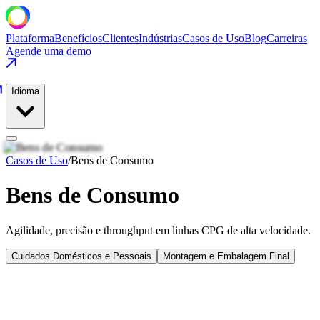
Plataforma
Benefícios
Clientes
Indústrias
Casos de Uso
Blog
Carreiras
Agende uma demo
Idioma
Casos de Uso
/
Bens de Consumo
Bens de Consumo
Agilidade, precisão e throughput em linhas CPG de alta velocidade.
Cuidados Domésticos e Pessoais
Montagem e Embalagem Final
74% → 88%
Melhoria de OEE