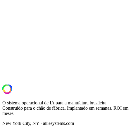
Production Optimization
Predictive Maintenance
−91%
Tempo de Contenção
Quality Control
Process Control
+
1
O sistema operacional de IA para a manufatura brasileira.
Construído para o chão de fábrica. Implantado em semanas. ROI em
meses.
New York City, NY · alliesystems.com