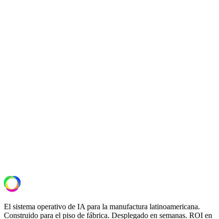
secundario. Los resultados anteriores reflejan datos de producción
del período de 60 a 90 días posterior al despliegue completo.
−41%
tiempo de cambio de formato
−76%
desperdicio de arranque
Zero
eventos de exactitud de receta
Siguiente Paso
Descubre de qué son capaces tus líneas.
Una evaluación operacional de 30 minutos. Revisamos tu
configuración OT/IT, identificamos el despliegue de mayor ROI y
entregamos una propuesta de piloto con alcance definido.
Solicitar Evaluación de Planta
El sistema operativo de IA para la manufactura latinoamericana.
Construido para el piso de fábrica. Desplegado en semanas. ROI en