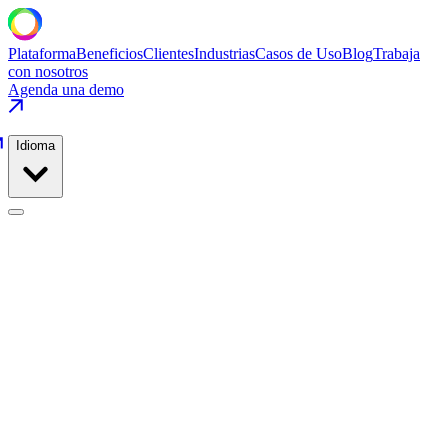
Plataforma
Beneficios
Clientes
Industrias
Casos de Uso
Blog
Trabaja
con nosotros
Agenda una demo
Idioma
Líquidos y Bebidas
Casos de Uso
/
Líquidos y Bebidas
/
Cambio de Formato y Ejecución
de Receta en Llenadora
Líquidos y Bebidas
·
Refrescos y Jugos
Cambio de Formato y Ejecución de
Receta en Llenadora
Pre-valida más de 140 recetas y elimina eventos de receta incorrecta