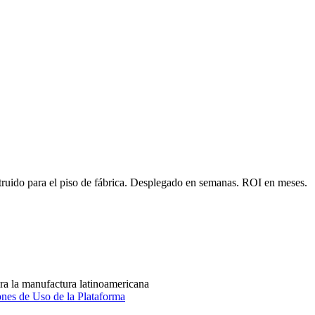
ón OT/IT, identificamos el despliegue de mayor ROI y entregamos una pr
truido para el piso de fábrica. Desplegado en semanas. ROI en meses.
ra la manufactura latinoamericana
nes de Uso de la Plataforma