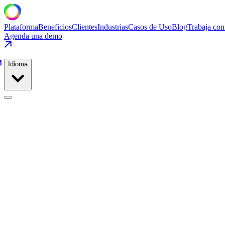
Plataforma
Beneficios
Clientes
Industrias
Casos de Uso
Blog
Trabaja con
Agenda una demo
Idioma
Producción de Alimentos
Casos de Uso
/
Producción de Alimentos
/
Cumplimiento HACCP y Ren
Producción de Alimentos
·
Proteína y Procesamiento Cárnico
Cumplimiento HACCP y Rendimiento de L
Elimina desviaciones de CCP y recupera margen de rendimiento ajusta
−88%
Desviaciones HACCP
De 3.2 desviaciones de CCP por turno a 0.4. Cero acciones de cum