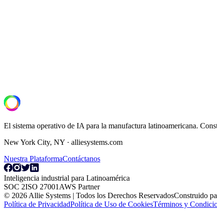
Siguiente Paso
Descubre de qué son capaces tus líneas.
Una evaluación operacional de 30 minutos. Revisamos tu configuraci
Solicitar Evaluación de Planta
El sistema operativo de IA para la manufactura latinoamericana. Cons
New York City, NY · alliesystems.com
Nuestra Plataforma
Contáctanos
Inteligencia industrial para Latinoamérica
SOC 2
ISO 27001
AWS Partner
© 2026 Allie Systems | Todos los Derechos Reservados
Construido pa
Política de Privacidad
Política de Uso de Cookies
Términos y Condicio