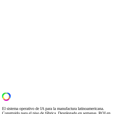
anteriores reflejan datos de producción del período de 60 a 90 días
posterior al despliegue completo.
+1.4 pts
rendimiento de primera pasada
−87%
falsos rechazos eliminados
+2.5×
vida del cabezal de impresión
Siguiente Paso
Descubre de qué son capaces tus líneas.
Una evaluación operacional de 30 minutos. Revisamos tu
configuración OT/IT, identificamos el despliegue de mayor ROI y
entregamos una propuesta de piloto con alcance definido.
Solicitar Evaluación de Planta
El sistema operativo de IA para la manufactura latinoamericana.
Construido para el piso de fábrica. Desplegado en semanas. ROI en