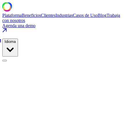
Plataforma
Beneficios
Clientes
Industrias
Casos de Uso
Blog
Trabaja
con nosotros
Agenda una demo
Idioma
Bienes de Consumo
Casos de Uso
/
Bienes de Consumo
/
Integración de Etiquetado e
Inspección Visual
Bienes de Consumo
·
Ensamblaje y Empaque Final
Integración de Etiquetado e Inspección
Visual
Extiende la vida del cabezal de impresión 2.5× y recupera 42,000