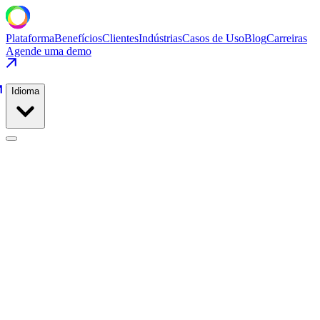
Plataforma
Benefícios
Clientes
Indústrias
Casos de Uso
Blog
Carreiras
Agende uma demo
Idioma
Produção de Alimentos
Casos de Uso
/
Produção de Alimentos
/
Controle de Zonas de
Temperatura do Forno
Produção de Alimentos
·
Padaria e Snacks
Controle de Zonas de Temperatura do
Forno
Aperte o controle em 6 zonas de forno para reduzir desvios de
qualidade e consumo de gás.